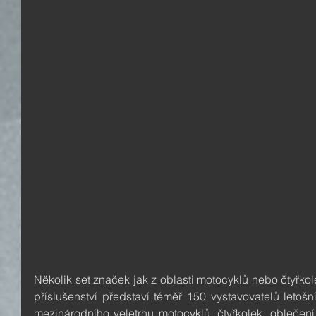
Několik set značek jak z oblasti motocyklů nebo čtyřkol
příslušenství představí téměř 150 vystavovatelů letošn
mezinárodního veletrhu motocyklů, čtyřkolek, oblečení 