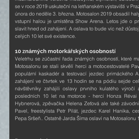
se v roce 2019 uskuteční na letňanském výstavišti v Praz
února do neděle 3. března. Motosalon 2019 obsadil haly 
vstupní halou je umístěna Show Arena. Letos jde o prv
slavit hned od zahájení. A oslava to bude víc než důstojná
celých 10 let své existence.
10 známých motorkářských osobností
Veletrhu se zúčastní řada známých osobností, které ma
Motosalonu se stali skvělí herci a motocestovatelé Pav
populární kaskadér a testovací jezdec primáckého Au
zahájení ve čtvrtek ve 13 hodin se na pódiu sejde ce
návštěvníky zahájili oslavy prvního kulatého výročí
posledních 10 let na motorce - herci Honza Révai 
Hybnerová, zpěvačka Helena Zeťová ale také závodnic
Pavel, freestylista Petr Pilát, jezdec Karel Hanika, c
Pepa Sršeň.. Ostatně Jarda Šíma oslaví na Motosalonu 1