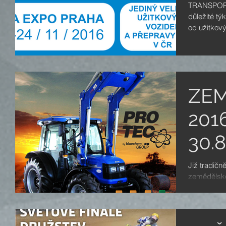
TRANSPORT
důležité tý
od užitkový
ZEM
2016
30.8
Již tradičn
zemědělské
Českých Bu