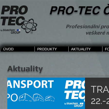
PRO-TEC Č
Profesionální pro
veškeré 
ÚVOD
PRODUKTY
AKTUALITY
F
Aktuality
TRA
22.-