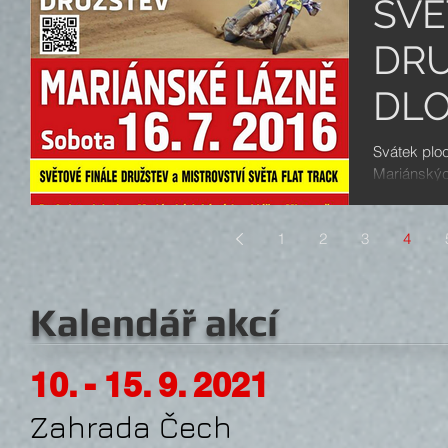
SVĚ
DRU
DL
DR
Svátek plo
Mariánskýc
dlouhé ploc
1
2
3
4
Kalendář akcí
10. - 15. 9. 2021
Zahrada Čech